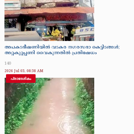
അപകടഭീഷണിയിൽ വടകര നഗരസഭാ കെട്ടിടങ്ങൾ;
അറ്റകുറ്റപ്പണി വൈകുന്നതിൽ പ്രതിഷേധം
140
2026 Jul 03, 08:38 AM
പ്രാദേശികം