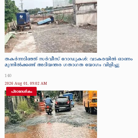
തകർന്നടിഞ്ഞ് സർവീസ് റോഡുകൾ: വടകരയിൽ ഓണം
മുന്നിൽക്കണ്ട് അടിയന്തര ഗതാഗത യോഗം വിളിച്ചു
140
2026 Aug 01, 09:02 AM
പ്രാദേശികം