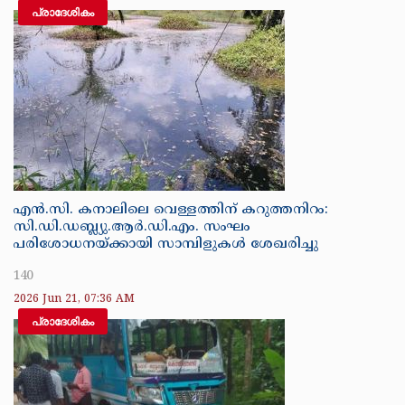
പ്രാദേശികം
എൻ.സി. കനാലിലെ വെള്ളത്തിന് കറുത്തനിറം:
സി.ഡി.ഡബ്ല്യു.ആർ.ഡി.എം. സംഘം
പരിശോധനയ്ക്കായി സാമ്പിളുകൾ ശേഖരിച്ചു
140
2026 Jun 21, 07:36 AM
പ്രാദേശികം