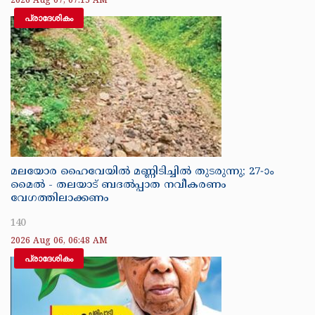
2026 Aug 07, 07:15 AM
പ്രാദേശികം
മലയോര ഹൈവേയിൽ മണ്ണിടിച്ചിൽ തുടരുന്നു; 27-ാം
മൈൽ - തലയാട് ബദൽപ്പാത നവീകരണം
വേഗത്തിലാക്കണം
140
2026 Aug 06, 06:48 AM
പ്രാദേശികം