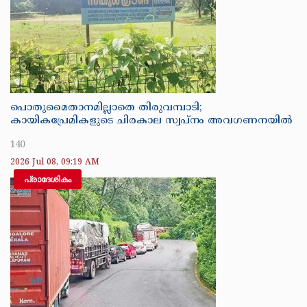
പൊതുമൈതാനമില്ലാതെ തിരുവമ്പാടി;
കായികപ്രേമികളുടെ ചിരകാല സ്വപ്നം അവഗണനയിൽ
140
2026 Jul 08, 09:19 AM
പ്രാദേശികം