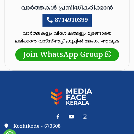
വാർത്തകൾ പ്രസിദ്ധീകരിക്കാൻ
8714910399
വാർത്തകളും വിശേഷങ്ങളും മുടങ്ങാതെ
ലഭിക്കാൻ വാട്സ്‌ആപ്പ്‌ ഗ്രൂപ്പിൽ അംഗം ആവുക
Join WhatsApp Group
Kozhikode - 673308