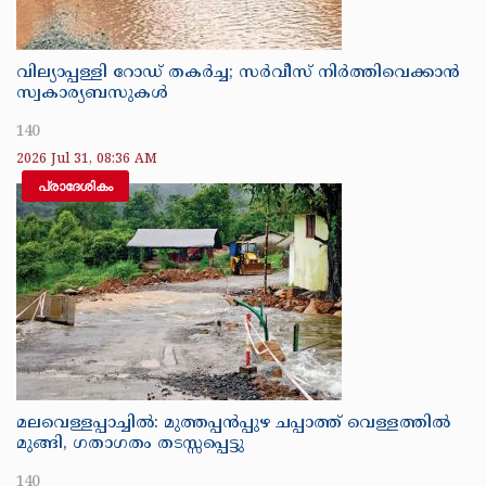
വില്യാപ്പള്ളി റോഡ് തകർച്ച; സർവീസ് നിർത്തിവെക്കാൻ
സ്വകാര്യബസുകൾ
140
2026 Jul 31, 08:36 AM
പ്രാദേശികം
മലവെള്ളപ്പാച്ചിൽ: മുത്തപ്പൻപ്പുഴ ചപ്പാത്ത് വെള്ളത്തിൽ
മുങ്ങി, ഗതാഗതം തടസ്സപ്പെട്ടു
140