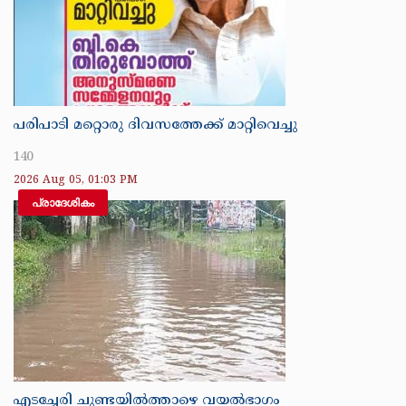
പരിപാടി മറ്റൊരു ദിവസത്തേക്ക് മാറ്റിവെച്ചു
140
2026 Aug 05, 01:03 PM
പ്രാദേശികം
എടച്ചേരി ചുണ്ടയിൽത്താഴെ വയൽഭാഗം