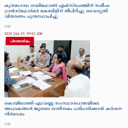
കുന്ദമംഗലം ടെലിഫോൺ എക്‌സ്‌ചേഞ്ചിന് സമീപം
ട്രാൻസ്ഫോർമർ കേബിളിന് തീപിടിച്ചു; വൈദ്യുതി
വിതരണം പുനഃസ്ഥാപിച്ചു
140
2026 Jun 19, 09:02 AM
പ്രാദേശികം
കൊയിലാണ്ടി-എടവണ്ണ സംസ്ഥാനപാതയിലെ
അപാകങ്ങൾ ജൂലൈ ഒന്നിനകം പരിഹരിക്കാൻ കർശന
നിർദേശം
140