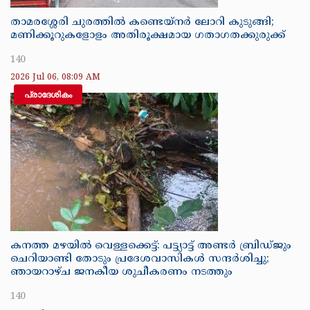
താമരശ്ശേരി ചുരത്തിൽ കണ്ടെയ്‌നർ ലോറി കുടുങ്ങി;
മണിക്കൂറുകളോളം അതിരൂക്ഷമായ ഗതാഗതക്കുരുക്ക്
140
2026 Jul 06, 08:09 AM
പ്രാദേശികം
കനത്ത മഴയിൽ വെള്ളക്കെട്ട്: പട്ട്യാട്ട് അണ്ടർ ബ്രിഡ്ജും
ചെറിയാണ്ടി തോടും പ്രദേശവാസികൾ സന്ദർശിച്ചു;
ഞായറാഴ്ച ജനകീയ ശുചീകരണം നടത്തും
140