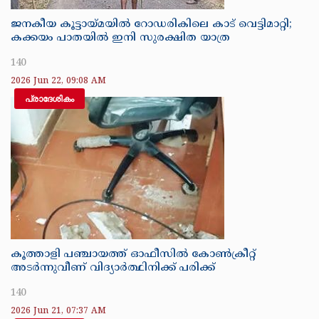
ജനകീയ കൂട്ടായ്മയിൽ റോഡരികിലെ കാട് വെട്ടിമാറ്റി;
കക്കയം പാതയിൽ ഇനി സുരക്ഷിത യാത്ര
140
2026 Jun 22, 09:08 AM
പ്രാദേശികം
കൂത്താളി പഞ്ചായത്ത് ഓഫീസിൽ കോൺക്രീറ്റ്
അടർന്നുവീണ് വിദ്യാർത്ഥിനിക്ക് പരിക്ക്
140
2026 Jun 21, 07:37 AM