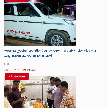
താമരശ്ശേരിയിൽ നിന്ന് കാണാതായ വിദ്യാർത്ഥികളെ
വടുവൻചാലിൽ കണ്ടെത്തി
140
2026 Jun 27, 09:03 AM
പ്രാദേശികം