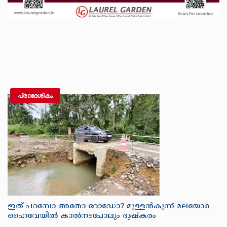
പ്രാദേശികം
ഇത് പറമ്പോ അതോ റോഡോ? മുള്ളൻകുന്ന് മലയോര
ഹൈവേയിൽ കാൽനടപോലും ദുഷ്‌കരം