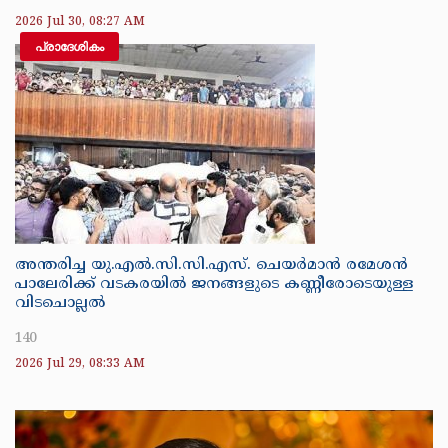
2026 Jul 30, 08:27 AM
പ്രാദേശികം
അന്തരിച്ച യു.എൽ.സി.സി.എസ്. ചെയർമാൻ രമേശൻ
പാലേരിക്ക് വടകരയിൽ ജനങ്ങളുടെ കണ്ണീരോടെയുള്ള
വിടചൊല്ലൽ
140
2026 Jul 29, 08:33 AM