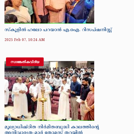
സ്കൂ‌ളിൽ ഹലോ പറയാൻ എ.ഐ. റിസപ്ഷനിസ്റ്റ്
2025 Feb 07, 10:24 AM
സാങ്കേതികവിദ്യ
മൂല്യാധിഷ്‌ഠിത നിർമിതബുദ്ധി കാലത്തിൻ്റെ
അനിവാര്യത-മാർ തോമസ് തറയിൽ