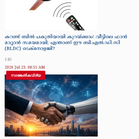
കറണ്ട് ബിൽ പകുതിയായി കുറയ്ക്കാം! വീട്ടിലെ ഫാൻ
മാറ്റാൻ സമയമായി; എന്താണ് ഈ ബി.എൽ.ഡി.സി
(BLDC) ടെക്നോളജി?
140
2026 Jul 23, 08:55 AM
സാങ്കേതികവിദ്യ