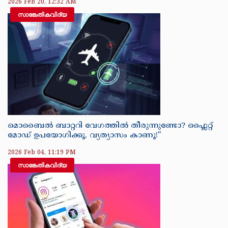
2026 Feb 20, 12:32 AM
സാങ്കേതികവിദ്യ
മൊബൈൽ ബാറ്ററി വേഗത്തിൽ തീരുന്നുണ്ടോ? ഫ്ലൈറ്റ്
മോഡ് ഉപയോഗിക്കൂ, വ്യത്യാസം കാണൂ!"
2026 Feb 04, 11:19 PM
സാങ്കേതികവിദ്യ