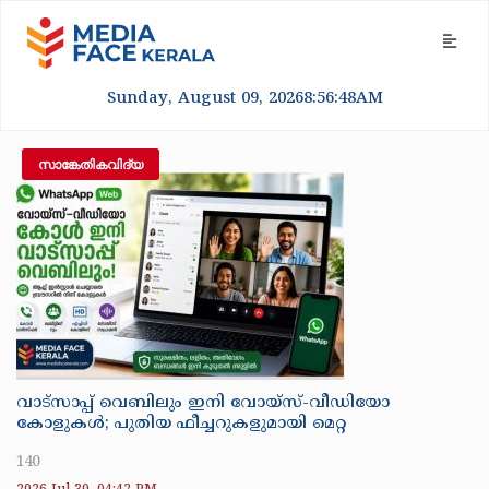
Sunday, August 09, 2026
8:56:50
AM
സാങ്കേതികവിദ്യ
വാട്‌സാപ്പ് വെബിലും ഇനി വോയ്‌സ്-വീഡിയോ
കോളുകൾ; പുതിയ ഫീച്ചറുകളുമായി മെറ്റ
140