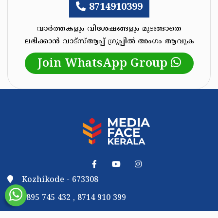
8714910399
വാർത്തകളും വിശേഷങ്ങളും മുടങ്ങാതെ
ലഭിക്കാൻ വാട്സ്‌ആപ്പ്‌ ഗ്രൂപ്പിൽ അംഗം ആവുക
Join WhatsApp Group
Kozhikode - 673308
9895 745 432 , 8714 910 399
mediafacekerala@gmail.com