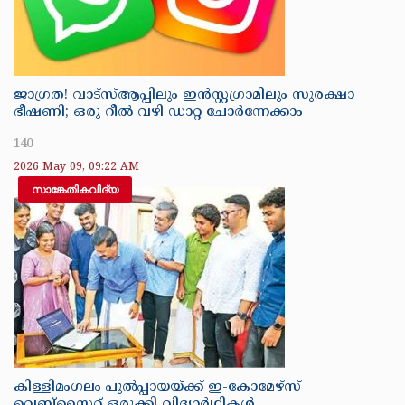
ജാഗ്രത! വാട്‌സ്ആപ്പിലും ഇൻസ്റ്റഗ്രാമിലും സുരക്ഷാ
ഭീഷണി; ഒരു റീൽ വഴി ഡാറ്റ ചോർന്നേക്കാം
140
2026 May 09, 09:22 AM
സാങ്കേതികവിദ്യ
കിള്ളിമംഗലം പുൽപ്പായയ്ക്ക് ഇ-കോമേഴ്‌സ്
വെബ്സൈറ്റ് ഒരുക്കി വിദ്യാർഥികൾ