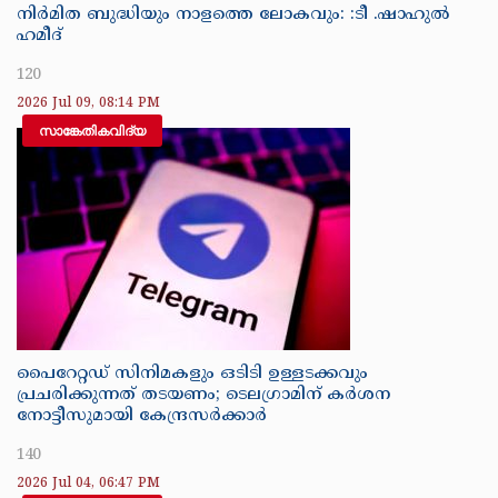
നിർമിത ബുദ്ധിയും നാളത്തെ ലോകവും: :ടീ .ഷാഹുൽ
ഹമീദ്
120
2026 Jul 09, 08:14 PM
സാങ്കേതികവിദ്യ
പൈറേറ്റഡ് സിനിമകളും ഒടിടി ഉള്ളടക്കവും
പ്രചരിക്കുന്നത് തടയണം; ടെലഗ്രാമിന് കർശന
നോട്ടീസുമായി കേന്ദ്രസർക്കാർ
140
2026 Jul 04, 06:47 PM