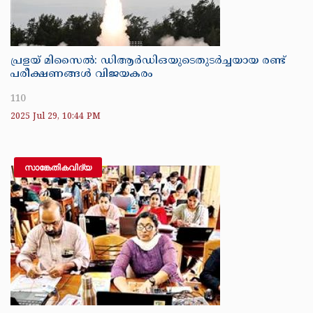
പ്രളയ് മിസൈൽ: ഡിആർഡിഒയുടെതുടർച്ചയായ രണ്ട്
പരീക്ഷണങ്ങൾ വിജയകരം
110
2025 Jul 29, 10:44 PM
സാങ്കേതികവിദ്യ