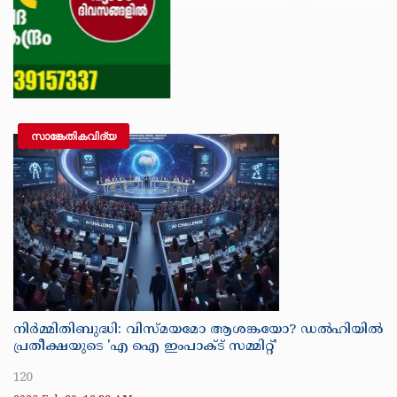
സാങ്കേതികവിദ്യ
നിർമ്മിതിബുദ്ധി: വിസ്മയമോ ആശങ്കയോ? ഡൽഹിയിൽ
പ്രതീക്ഷയുടെ 'എ ഐ ഇംപാക്ട് സമ്മിറ്റ്'
120