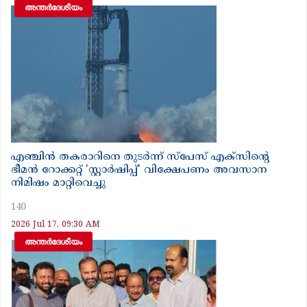
അന്തർദേശീയം
എഞ്ചിൻ തകരാറിനെ തുടർന്ന് സ്പേസ് എക്സിന്റെ
ഭീമൻ റോക്കറ്റ് 'സ്റ്റാർഷിപ്പ്' വിക്ഷേപണം അവസാന
നിമിഷം മാറ്റിവെച്ചു
140
2026 Jul 17, 09:30 AM
അന്തർദേശീയം