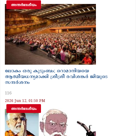
അന്തർദേശീയം
ലോകം ഒരു കുടുംബം; റൊമാനിയയെ
ആത്മീയധന്യമാക്കി ശ്രീശ്രീ രവിശങ്കർ ജിയുടെ
സന്ദർശനം
116
2026 Jun 12, 01:50 PM
അന്തർദേശീയം