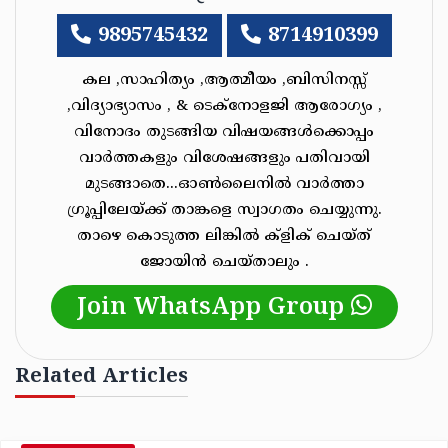
9895745432
8714910399
കല ,സാഹിത്യം ,ആത്മീയം ,ബിസിനസ്സ്
,വിദ്യാഭ്യാസം , & ടെക്‌നോളജി ആരോഗ്യം ,
വിനോദം തുടങ്ങിയ വിഷയങ്ങൾക്കൊപ്പം
വാർത്തകളും വിശേഷങ്ങളും പതിവായി
മുടങ്ങാതെ...ഓൺലൈനിൽ വാർത്താ
ഗ്രൂപ്പിലേയ്ക്ക് താങ്കളെ സ്വാഗതം ചെയ്യുന്നു.
താഴെ കൊടുത്ത ലിങ്കിൽ ക്ളിക് ചെയ്‌ത്‌
ജോയിൻ ചെയ്‌താലും .
Join WhatsApp Group
Related Articles