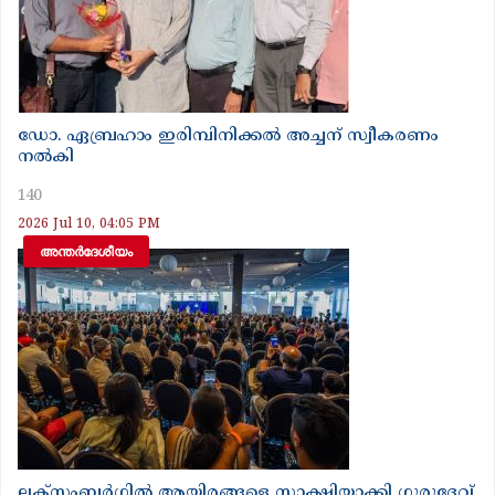
ഡോ. ഏബ്രഹാം ഇരിമ്പിനിക്കൽ അച്ചന് സ്വീകരണം
നൽകി
140
2026 Jul 10, 04:05 PM
അന്തർദേശീയം
ലക്സംബർഗിൽ ആയിരങ്ങളെ സാക്ഷിയാക്കി ഗുരുദേവ്