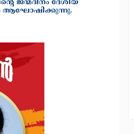
ദൻ്റെ ജന്മദിനം ദേശീയ
ം ആഘോഷിക്കുന്നു.