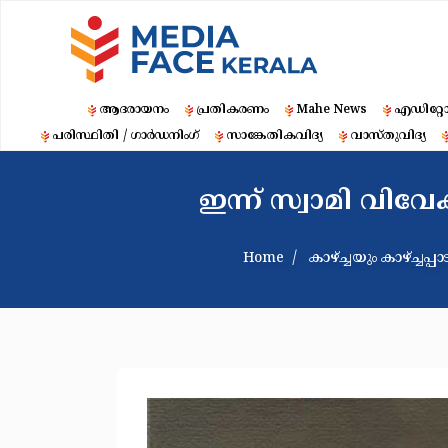
ആദരായനം
പ്രതികരണം
Mahe News
എഡിറ്റ
പരിസ്ഥിതി / ഗാർഡനിംഗ്
സാങ്കേതികവിദ്യ
വാസ്തുവിദ്യ
ഇന്ന് സ്വാമി വിവ
Home
കാഴ്ച്ചയും കാഴ്ച്ചപ്പാ