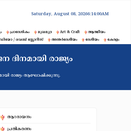
Saturday, August 08, 2026
6:14:01
AM
ും
പ്രാദേശികം
മുഖമുദ്ര
Art & Craft
ആത്മീയം
ഡിയോ / വെബ് സ്റ്റോറീസ്
അന്തർദേശീയം
ദേശീയം
കേരളം
ജന ദിനമായി രാജ്യം
മായി രാജ്യം ആഘോഷിക്കുന്നു.
ആദരായനം
പ്രതികരണം