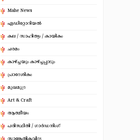
Mahe News
എഡിറ്റോറിയൽ
കല / സാഹിത്യം / കായികം
ചരമം
കാഴ്ച്ചയും കാഴ്ച്ചപ്പാടും
പ്രാദേശികം
മുഖമുദ്ര
Art & Craft
ആത്മീയം
പരിസ്ഥിതി / ഗാർഡനിംഗ്
സാങ്കേതികവിദ്യ