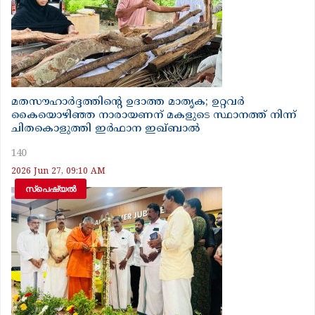
മതസൗഹാർദ്ദത്തിന്റെ ഉദാത്ത മാതൃക; ഉറ്റവർ
കൈയൊഴിഞ്ഞ നാരായണന് മകളുടെ സ്ഥാനത്ത് നിന്ന്
ചിതകൊളുത്തി ഇർഫാന ഇഖ്ബാൽ
140
2026 Jun 27, 09:10 AM
സ്‌പെഷ്യൽ