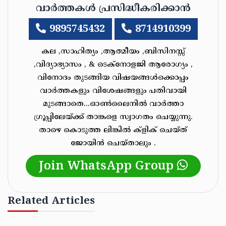
വാർത്തകൾ പ്രസിദ്ധീകരിക്കാൻ
9895745432
8714910399
കല ,സാഹിത്യം ,ആത്മീയം ,ബിസിനസ്സ്
,വിദ്യാഭ്യാസം , & ടെക്‌നോളജി ആരോഗ്യം ,
വിനോദം തുടങ്ങിയ വിഷയങ്ങൾക്കൊപ്പം
വാർത്തകളും വിശേഷങ്ങളും പതിവായി
മുടങ്ങാതെ...ഓൺലൈനിൽ വാർത്താ
ഗ്രൂപ്പിലേയ്ക്ക് താങ്കളെ സ്വാഗതം ചെയ്യുന്നു.
താഴെ കൊടുത്ത ലിങ്കിൽ ക്ളിക് ചെയ്‌ത്‌
ജോയിൻ ചെയ്‌താലും .
Join WhatsApp Group
Related Articles