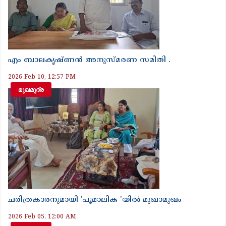
എം ബാലകൃഷ്ണൻ അനുസ്മരണ സമിതി .
2026 Feb 10, 12:57 PM
മുഖമുദ്ര
ചരിത്രകാരനുമായി 'പൂമാലിക 'യിൽ മുഖാമുഖം
2026 Feb 05, 12:00 AM