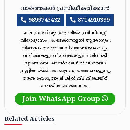
വാർത്തകൾ പ്രസിദ്ധീകരിക്കാൻ
9895745432
8714910399
കല ,സാഹിത്യം ,ആത്മീയം ,ബിസിനസ്സ്
,വിദ്യാഭ്യാസം , & ടെക്‌നോളജി ആരോഗ്യം ,
വിനോദം തുടങ്ങിയ വിഷയങ്ങൾക്കൊപ്പം
വാർത്തകളും വിശേഷങ്ങളും പതിവായി
മുടങ്ങാതെ...ഓൺലൈനിൽ വാർത്താ
ഗ്രൂപ്പിലേയ്ക്ക് താങ്കളെ സ്വാഗതം ചെയ്യുന്നു.
താഴെ കൊടുത്ത ലിങ്കിൽ ക്ളിക് ചെയ്‌ത്‌
ജോയിൻ ചെയ്‌താലും .
Join WhatsApp Group
Related Articles