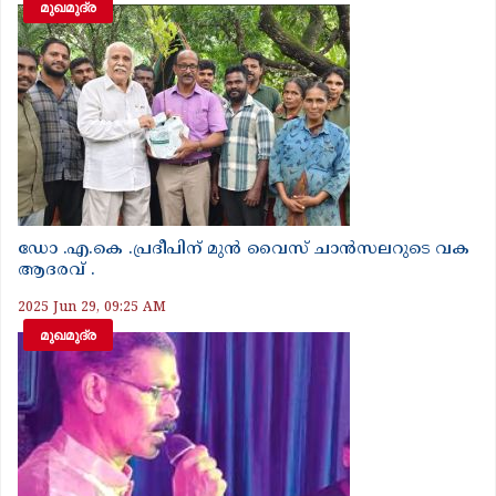
മുഖമുദ്ര
ഡോ .എ.കെ .പ്രദീപിന് മുൻ വൈസ് ചാൻസലറുടെ വക
ആദരവ് .
2025 Jun 29, 09:25 AM
മുഖമുദ്ര