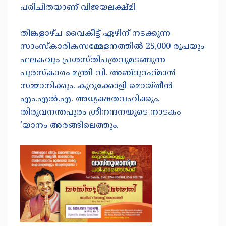
പരിചിതയാണ് വിജയലക്ഷ്മി
തിങ്കളാഴ്‌ച വൈകീട്ട് ഏഴിന് നടക്കുന്ന
സാംസ്‌കാരികസമ്മേളനത്തിൽ 25,000 രൂപയും
ഫലകവും പ്രശസ്‌തിപത്രവുമടങ്ങുന്ന
പുരസ്‌കാരം മന്ത്രി വി. അബ്ദുറഹ്‌മാൻ
സമ്മാനിക്കും. കുറുക്കോളി മൊയ്‌തീൻ
എം.എൽ.എ. അധ്യക്ഷതവഹിക്കും.
തിരുവനന്തപുരം ശ്രീനന്ദനയുടെ നാടകം
'യാനം അരങ്ങിലെത്തും.