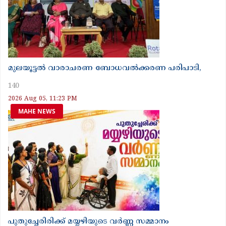
മുലയൂട്ടൽ വാരാചരണ ബോധവൽക്കരണ പരിപാടി,
140
2026 Aug 05, 11:23 PM
MAHE NEWS
പുതുച്ചേരിരിക്ക് മയ്യഴിയുടെ വർണ്ണ സമ്മാനം