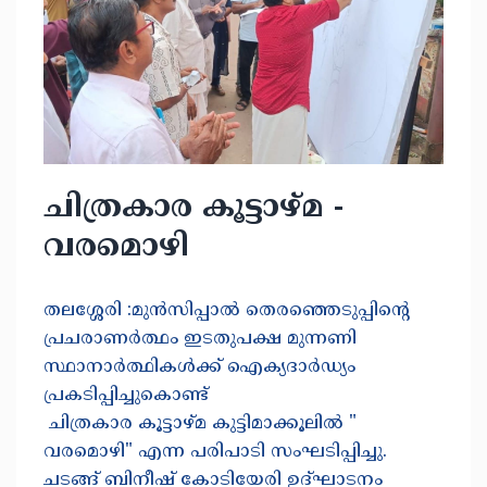
ചിത്രകാര കൂട്ടാഴ്മ -
വരമൊഴി
തലശ്ശേരി :മുൻസിപ്പാൽ തെരഞ്ഞെടുപ്പിന്റെ
പ്രചരാണർത്ഥം ഇടതുപക്ഷ മുന്നണി
സ്ഥാനാർത്ഥികൾക്ക് ഐക്യദാർഡ്യം
പ്രകടിപ്പിച്ചുകൊണ്ട്
ചിത്രകാര കൂട്ടാഴ്മ കുട്ടിമാക്കൂലിൽ "
വരമൊഴി" എന്ന പരിപാടി സംഘടിപ്പിച്ചു.
ചടങ്ങ് ബിനീഷ് കോടിയേരി ഉദ്ഘാടനം