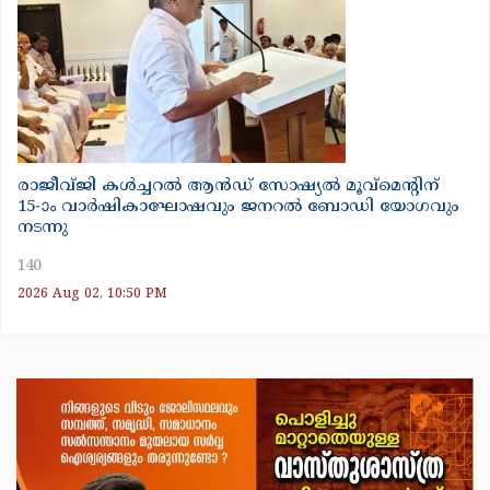
രാജീവ്ജി കൾച്ചറൽ ആൻഡ് സോഷ്യൽ മൂവ്മെന്റിന്
15-ാം വാർഷികാഘോഷവും ജനറൽ ബോഡി യോഗവും
നടന്നു
140
2026 Aug 02, 10:50 PM