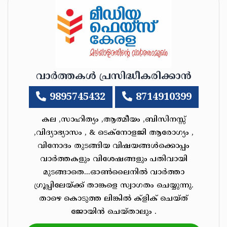
വാർത്തകൾ പ്രസിദ്ധീകരിക്കാൻ
9895745432
8714910399
കല ,സാഹിത്യം ,ആത്മീയം ,ബിസിനസ്സ്
,വിദ്യാഭ്യാസം , & ടെക്‌നോളജി ആരോഗ്യം ,
വിനോദം തുടങ്ങിയ വിഷയങ്ങൾക്കൊപ്പം
വാർത്തകളും വിശേഷങ്ങളും പതിവായി
മുടങ്ങാതെ...ഓൺലൈനിൽ വാർത്താ
ഗ്രൂപ്പിലേയ്ക്ക് താങ്കളെ സ്വാഗതം ചെയ്യുന്നു.
താഴെ കൊടുത്ത ലിങ്കിൽ ക്ളിക് ചെയ്‌ത്‌
ജോയിൻ ചെയ്‌താലും .