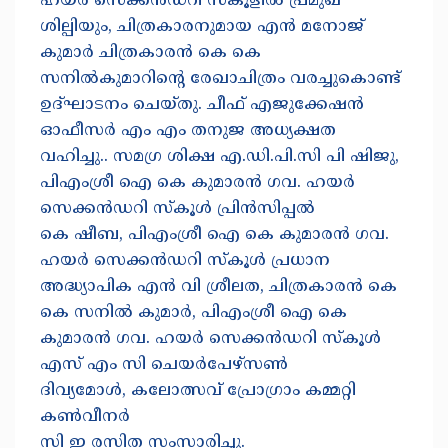
ഹയർ സെക്കൻഡറി സ്കൂളിൽ പ്രമുഖ
ശില്പിയും, ചിത്രകാരനുമായ എൻ മനോജ്
കുമാർ ചിത്രകാരൻ കെ കെ
സനിൽകുമാറിന്റെ രേഖാചിത്രം വരച്ചുകൊണ്ട്
ഉദ്ഘാടനം ചെയ്തു. ചീഫ് എജുക്കേഷൻ
ഓഫീസർ എം എം തനുജ അധ്യക്ഷത
വഹിച്ചു.. സമഗ്ര ശിക്ഷ എ.ഡി.പി.സി പി ഷിജു,
പിഎംശ്രീ ഐ കെ കുമാരൻ ഗവ. ഹയർ
സെക്കൻഡറി സ്കൂൾ പ്രിൻസിപ്പൽ
കെ ഷീബ, പിഎംശ്രീ ഐ കെ കുമാരൻ ഗവ.
ഹയർ സെക്കൻഡറി സ്കൂൾ പ്രധാന
അദ്ധ്യാപിക എൻ വി ശ്രീലത, ചിത്രകാരൻ കെ
കെ സനിൽ കുമാർ, പിഎംശ്രീ ഐ കെ
കുമാരൻ ഗവ. ഹയർ സെക്കൻഡറി സ്കൂൾ
എസ് എം സി ചെയർപേഴ്സൺ
ദിവ്യമോൾ, കലോത്സവ് പ്രോഗ്രാം കമ്മറ്റി
കൺവീനർ
സി ഇ രസിത സംസാരിച്ചു.