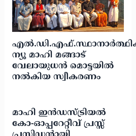
എൽ.ഡി.എഫ്.സ്ഥാനാർത്ഥിക
ന്യൂ മാഹി മങ്ങാട്
വേലായുധൻ മൊട്ടയിൽ
നൽകിയ സ്വീകരണം
മാഹി ഇൻഡസ്ട്രിയൽ
കോ-ഓപ്പറേറ്റീവ് പ്രസ്സ്
പ്രസിഡന്റായി