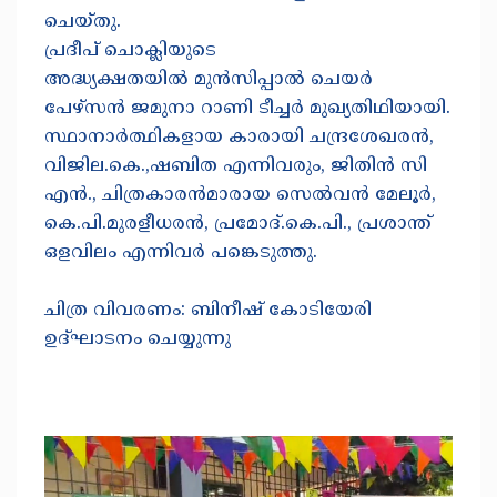
ചെയ്തു.
പ്രദീപ് ചൊക്ലിയുടെ
അദ്ധ്യക്ഷതയിൽ മുൻസിപ്പാൽ ചെയർ
പേഴ്സൻ ജമുനാ റാണി ടീച്ചർ മുഖ്യതിഥിയായി.
സ്ഥാനാർത്ഥികളായ കാരായി ചന്ദ്രശേഖരൻ,
വിജില.കെ.,ഷബിത എന്നിവരും, ജിതിൻ സി
എൻ., ചിത്രകാരൻമാരായ സെൽവൻ മേലൂർ,
കെ.പി.മുരളീധരൻ, പ്രമോദ്.കെ.പി., പ്രശാന്ത്
ഒളവിലം എന്നിവർ പങ്കെടുത്തു.
ചിത്ര വിവരണം: ബിനീഷ് കോടിയേരി
ഉദ്ഘാടനം ചെയ്യുന്നു