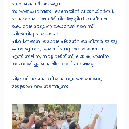
ഡോ:കെ.സി.. മഞ്ജുള
സ്വാഗതംപറഞ്ഞു.. മാനേജിങ് ഡയറക്ടർസി.
മോഹനൻ . അഡ്മിനിസ്ട്രേറ്റീവ് ഓഫീസർ
കെ. വേലായുധൻ കോളേജ് വൈസ്
പ്രിൻസിപ്പൽ പ്രൊഫ.
പി.വി.സജന ഡെവലപ്മെൻറ് ഓഫീസർ ജിജു
ജനാർദ്ദനൻ, കോഡിനേറ്റർമാരായ ഡോ.
എസ്.സലിന, നവ്യ വർഗീസ്, ലതിക, ശബ്ന
സംസാരിച്ചു. കെ. മീന നന്ദി പറഞ്ഞു.
ചിത്രവിവരണം: വി.കെ.സുരേഷ് ബാബു
മുഖ്യഭാഷണം നടത്തുന്നു