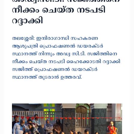
നീക്കം ചെയ്ത നടപടി
റദ്ദാക്കി
തലശ്ശേരി: ഇന്ദിരാഗാന്ധി സഹകരണ
ആശുപത്രി പ്രൊഫഷണൽ ഡയരക്ടർ
സ്ഥാനത്ത് നിന്നും അഡ്വ സി.ടി. സജിത്തിനെ
നീക്കം ചെയ്ത നടപടി ഹൈക്കോടതി റദ്ദാക്കി
സജിത്ത് പ്രൊഫഷണൽ ഡയറക്ടർ
സ്ഥാനത്ത് തുടരാൻ ഉത്തരവ്.