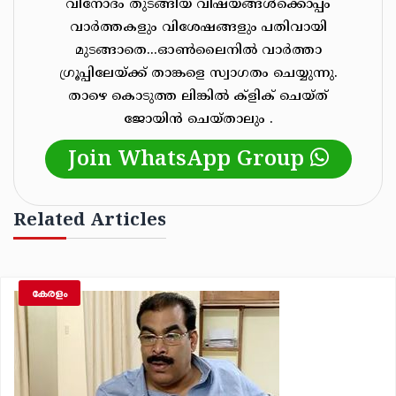
വിനോദം തുടങ്ങിയ വിഷയങ്ങൾക്കൊപ്പം
വാർത്തകളും വിശേഷങ്ങളും പതിവായി
മുടങ്ങാതെ...ഓൺലൈനിൽ വാർത്താ
ഗ്രൂപ്പിലേയ്ക്ക് താങ്കളെ സ്വാഗതം ചെയ്യുന്നു.
താഴെ കൊടുത്ത ലിങ്കിൽ ക്ളിക് ചെയ്‌ത്‌
ജോയിൻ ചെയ്‌താലും .
Join WhatsApp Group
Related Articles
കേരളം