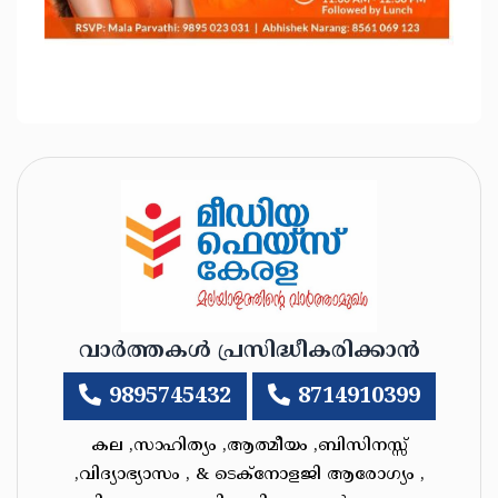
വാർത്തകൾ പ്രസിദ്ധീകരിക്കാൻ
9895745432
8714910399
കല ,സാഹിത്യം ,ആത്മീയം ,ബിസിനസ്സ്
,വിദ്യാഭ്യാസം , & ടെക്‌നോളജി ആരോഗ്യം ,