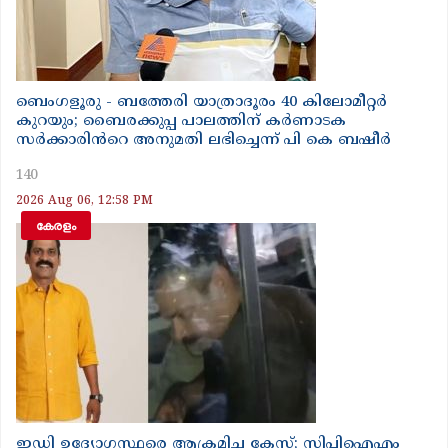
ബെംഗളൂരു - ബത്തേരി യാത്രാദൂരം 40 കിലോമീറ്റർ
കുറയും; ബൈരക്കുപ്പ പാലത്തിന് കർണാടക
സർക്കാരിൻറെ അനുമതി ലഭിച്ചെന്ന് പി കെ ബഷീർ
140
2026 Aug 06, 12:58 PM
കേരളം
ഇഡി ഉദ്യോഗസ്ഥരെ ആക്രമിച്ച കേസ്; സിപിഐഎം