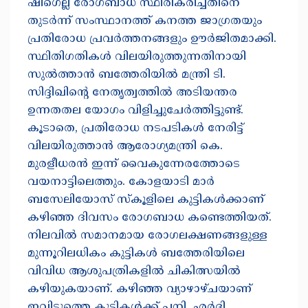
ഷിഗെല്ല രോഗബാധ സ്ഥിരീകരിച്ചതിനെ
തുടർന്ന് സംസ്ഥാനത്ത് കനത്ത ജാഗ്രതയും
പ്രതിരോധ പ്രവർത്തനങ്ങളും ഊർജിതമാക്കി.
സ്ഥിതിഗതികൾ വിലയിരുത്തുന്നതിനായി
സുൽത്താൻ ബത്തേരിയിൽ മന്ത്രി ടി.
സിദ്ദിഖിന്റെ നേതൃത്വത്തിൽ അടിയന്തര
ഉന്നതതല യോഗം വിളിച്ചുചേർത്തിട്ടുണ്ട്.
കൂടാതെ, പ്രതിരോധ നടപടികൾ നേരിട്ട്
വിലയിരുത്താൻ ആരോഗ്യമന്ത്രി കെ.
മുരളീധരൻ ഇന്ന് വൈകുന്നേരത്തോടെ
വയനാട്ടിലെത്തും. കോളയാടി മാർ
ബസേലിയോസ് സ്കൂളിലെ കുട്ടികൾക്കാണ്
കഴിഞ്ഞ ദിവസം രോഗബാധ കണ്ടെത്തിയത്.
നിലവിൽ സമാനമായ രോഗലക്ഷണങ്ങളുള്ള
മുന്നൂറിലധികം കുട്ടികൾ ബത്തേരിയിലെ
വിവിധ ആശുപത്രികളിൽ ചികിത്സയിൽ
കഴിയുകയാണ്. കഴിഞ്ഞ വ്യാഴാഴ്ചയാണ്
ഇവിടുത്തെ കുട്ടികൾക്ക് പനി, ഛർദി,