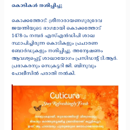
കൊടികൾ നശിപ്പിച്ചു
കൊക്കത്തോട്: ശ്രീനാരായണഗുരുദേവ
ജയന്തിയുടെ ഭാഗമായി കൊക്കത്തോട്
1478-ാം നമ്പർ എസ്എൻഡിപി ശാഖ
സ്ഥാപിച്ചിരുന്ന കൊടികളും പ്രചാരണ
ബോർഡുകളും നശിപ്പിച്ചു. അന്വേഷണം
ആവശ്യപ്പെട്ട് ശാഖായോഗം പ്രസിഡന്റ് ടി.ആർ.
പ്രഭാകരനും സെക്രട്ടറി ജി. ബിനുവും
പോലീസിൽ പരാതി നൽകി.