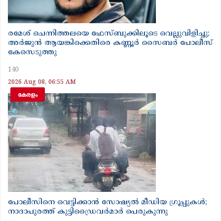
രമേശ് ചെന്നിത്തലയെ ഫേസ്ബുക്കിലൂടെ വെല്ലുവിളിച്ചു;
അർജുൻ ആയങ്കിക്കെതിരെ കണ്ണൂർ സൈബർ പോലീസ്
കേസെടുത്തു
140
2026 Aug 08, 06:55 AM
കേരളം
പോലീസിനെ വെട്ടിക്കാൻ സോഷ്യൽ മീഡിയ ഗ്രൂപ്പുകൾ;
നാദാപുരത്ത് കുട്ടിഡ്രൈവർമാർ പെരുകുന്നു