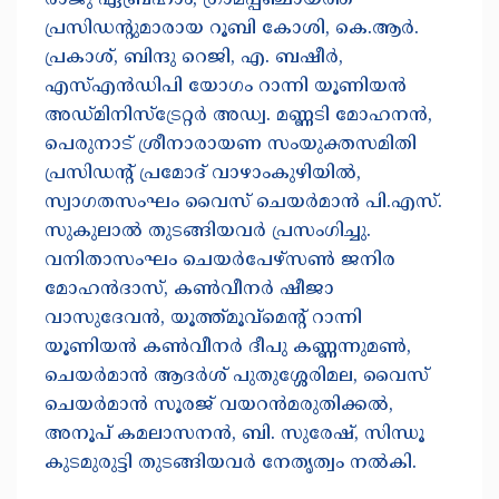
രാജു ഏബ്രഹാം, ഗ്രാമപ്പഞ്ചായത്ത്
പ്രസിഡന്റുമാരായ റൂബി കോശി, കെ.ആർ.
പ്രകാശ്, ബിന്ദു റെജി, എ. ബഷീർ,
എസ്എൻഡിപി യോഗം റാന്നി യൂണിയൻ
അഡ്‌മിനിസ്‌ട്രേറ്റർ അഡ്വ. മണ്ണടി മോഹനൻ,
പെരുനാട് ശ്രീനാരായണ സംയുക്തസമിതി
പ്രസിഡൻ്റ് പ്രമോദ് വാഴാംകുഴിയിൽ,
സ്വാഗതസംഘം വൈസ് ചെയർമാൻ പി.എസ്.
സുകുലാൽ തുടങ്ങിയവർ പ്രസംഗിച്ചു.
വനിതാസംഘം ചെയർപേഴ്‌സൺ ജനിര
മോഹൻദാസ്, കൺവീനർ ഷീജാ
വാസുദേവൻ, യൂത്ത്‌മൂവ്‌മെൻ്റ് റാന്നി
യൂണിയൻ കൺവീനർ ദീപു കണ്ണന്നുമൺ,
ചെയർമാൻ ആദർശ് പുതുശ്ശേരിമല, വൈസ്
ചെയർമാൻ സൂരജ് വയറൻമരുതിക്കൽ,
അനൂപ് കമലാസനൻ, ബി. സുരേഷ്, സിന്ധൂ
കുടമുരുട്ടി തുടങ്ങിയവർ നേതൃത്വം നൽകി.