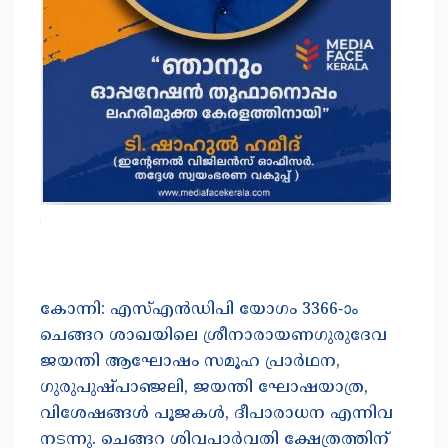
കോന്നി: എസ്എൻഡിപി യോഗം 3366-ാം
ചെങ്ങറ ശാഖയിലെ ശ്രീനാരായണഗുരുദേവ
ജയന്തി ആഘോഷം സമൂഹ പ്രാർഥന,
ഗുരുപുഷ്പാഞ്ജലി, ജയന്തി ഘോഷയാത്ര,
വിശേഷങ്ങൾ പൂജകൾ, ദീപാരാധന എന്നിവ
നടന്നു. ചെങ്ങറ ശിവപാർവതി ക്ഷേത്രത്തിന്