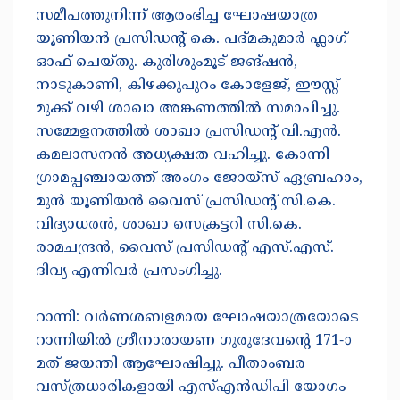
സമീപത്തുനിന്ന് ആരംഭിച്ച ഘോഷയാത്ര
യൂണിയൻ പ്രസിഡൻ്റ് കെ. പദ്‌മകുമാർ ഫ്ലാഗ്
ഓഫ് ചെയ്തു‌. കുരിശുംമൂട് ജങ്ഷൻ,
നാടുകാണി, കിഴക്കുപുറം കോളേജ്, ഈസ്റ്റ്
മുക്ക് വഴി ശാഖാ അങ്കണത്തിൽ സമാപിച്ചു.
സമ്മേളനത്തിൽ ശാഖാ പ്രസിഡന്റ് വി.എൻ.
കമലാസനൻ അധ്യക്ഷത വഹിച്ചു. കോന്നി
ഗ്രാമപ്പഞ്ചായത്ത് അംഗം ജോയ്‌സ് ഏബ്രഹാം,
മുൻ യൂണിയൻ വൈസ് പ്രസിഡൻ്റ് സി.കെ.
വിദ്യാധരൻ, ശാഖാ സെക്രട്ടറി സി.കെ.
രാമചന്ദ്രൻ, വൈസ് പ്രസിഡൻ്റ് എസ്.എസ്.
ദിവ്യ എന്നിവർ പ്രസംഗിച്ചു.
റാന്നി: വർണശബളമായ ഘോഷയാത്രയോടെ
റാന്നിയിൽ ശ്രീനാരായണ ഗുരുദേവന്റെ 171-ാ
മത് ജയന്തി ആഘോഷിച്ചു. പീതാംബര
വസ്ത്രധാരികളായി എസ്എൻഡിപി യോഗം