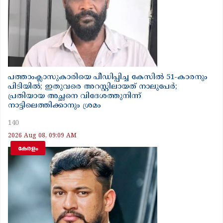
പത്താംക്ലാസുകാരിയെ പീഡിപ്പിച്ച കേസിൽ 51-കാരനും
പിടിയിൽ; ഇതുവരെ അറസ്റ്റിലായത് നാലുപേർ;
പ്രതിയായ അച്ഛനെ വിദേശത്തുനിന്ന്
നാട്ടിലെത്തിക്കാനും ശ്രമം
140
2026 Aug 08, 09:09 AM
കേരളം