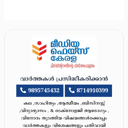
വാർത്തകൾ പ്രസിദ്ധീകരിക്കാൻ
9895745432
8714910399
കല ,സാഹിത്യം ,ആത്മീയം ,ബിസിനസ്സ്
,വിദ്യാഭ്യാസം , & ടെക്‌നോളജി ആരോഗ്യം ,
വിനോദം തുടങ്ങിയ വിഷയങ്ങൾക്കൊപ്പം
വാർത്തകളും വിശേഷങ്ങളും പതിവായി