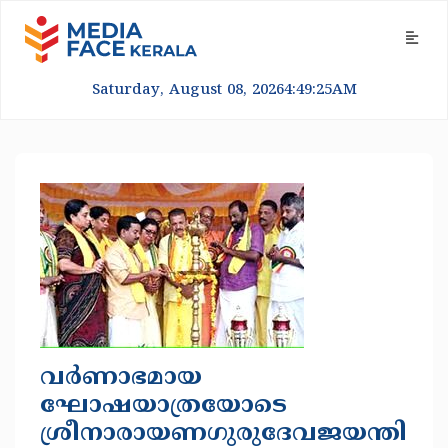
Saturday, August 08, 2026
4:49:26
AM
വർണാഭമായ
ഘോഷയാത്രയോടെ
ശ്രീനാരായണഗുരുദേവജയന്തി